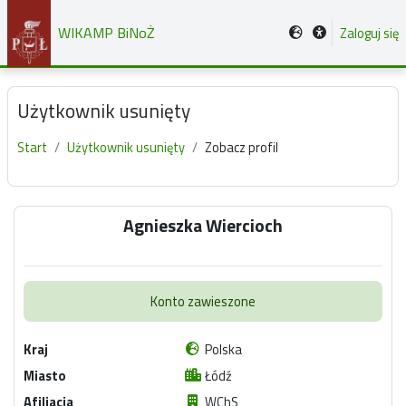
Przejdź do głównej zawartości
WIKAMP BiNoŻ
Zaloguj się
Użytkownik usunięty
Start
Użytkownik usunięty
Zobacz profil
Główne bloki treści
Agnieszka Wiercioch
Konto zawieszone
Kraj
Polska
Miasto
Łódź
Afiliacja
WChS