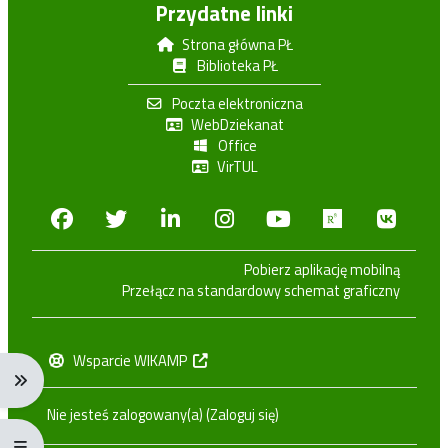
Przydatne linki
Strona główna PŁ
Biblioteka PŁ
Poczta elektroniczna
WebDziekanat
Office
VirTUL
Facebook
Twitter
Linkedin
Instagram
Youtube
Researchga
VK.c
Pobierz aplikację mobilną
Przełącz na standardowy schemat graficzny
Wsparcie WIKAMP
Rozwiń menu nawigacji: Ctrl + Alt + →
Nie jesteś zalogowany(a) (
Zaloguj się
)
Rozwiń menu pełnoekranowe: Ctrl + Alt + f