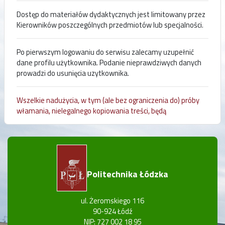
Dostęp do materiałów dydaktycznych jest limitowany przez
Kierowników poszczególnych przedmiotów lub specjalności.
Po pierwszym logowaniu do serwisu zalecamy uzupełnić
dane profilu użytkownika. Podanie nieprawdziwych danych
prowadzi do usunięcia uzytkownika.
Wszelkie nadużycia, w tym (ale bez ograniczenia do) próby
włamania, nielegalnego kopiowania treści, będą
rejestrowane i zgłaszane władzom Politechniki Łódzkiej.
Politechnika Łódzka
ul. Żeromskiego 116
90-924 Łódź
NIP: 727 002 18 95