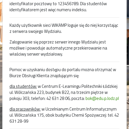
identyfikator pocztowy to 123456789. Dla studentów
identyfikatorem jest więc numeru indeksu.
Każdy użytkownik sieci WIKAMP loguje się do niej korzystając
z serwera swojego Wydziału.
Zalogowanie się poprzez serwer innego Wydziału jest
możliwe i powoduje automatyczne przekierowanie na
właściwy serwer wydziałowy.
Pomoc w uzyskaniu dostępu do portalu można otrzymać w
Biurze Obsługi Klienta znajdującym się:
dla studentów:
w Centrum E-Learningu Politechniki Łódzkiej
ul. Wólczańska 223, budynek B22, na trzecim piętrze w
pokoju 303, telefon: 42 631 28 06, poczta:
bok@edu.p.lodz.pl
dla pracowników:
w Uczelnianym Centrum Informatycznym
ul. Wólczańska 175, obok budynku Chemii Spożywczej: tel. 42
631 28-99