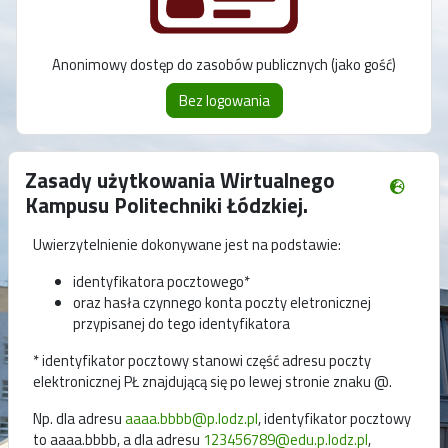
Anonimowy dostęp do zasobów publicznych (jako gość)
Zasady użytkowania Wirtualnego
Kampusu Politechniki Łódzkiej.
Uwierzytelnienie dokonywane jest na podstawie:
identyfikatora pocztowego*
oraz hasła czynnego konta poczty eletronicznej
przypisanej do tego identyfikatora
* identyfikator pocztowy stanowi część adresu poczty
elektronicznej PŁ znajdującą się po lewej stronie znaku @.
Np. dla adresu
aaaa.bbbb@p.lodz.pl
, identyfikator pocztowy
to aaaa.bbbb, a dla adresu
123456789@edu.p.lodz.pl
,