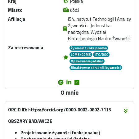
Kraj
Polska
Miasto
Łódź
Afiliacja
I54, Instytut Technologii i Analizy
Żywności – Jednostka
nadrzędna: Wydział
Biotechnologii i Nauk o Żywności
Zainteresowania
Żywność funkcjonalna
LCMS/GCMS
ITC/DSC
Opakowania jadalne
Bioaktywne składniki żywności
O mnie
ORCID ID: https://orcid.org/0000-0002-0802-7115
OBSZARY BADAWCZE
Projektowanie żywności funkcjonalnej