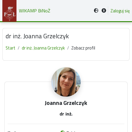
Przejdź do głównej zawartości
WIKAMP BiNoŻ
Zaloguj się
dr inż. Joanna Grzelczyk
Start
dr inż. Joanna Grzelczyk
Zobacz profil
Główne bloki treści
Joanna Grzelczyk
dr inż.