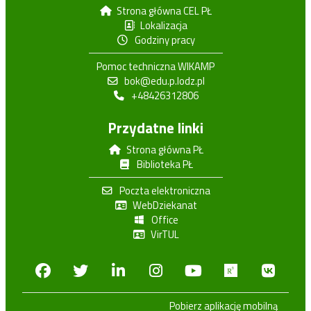
Strona główna CEL PŁ
Lokalizacja
Godziny pracy
Pomoc techniczna WIKAMP
bok@edu.p.lodz.pl
+48426312806
Przydatne linki
Strona główna PŁ
Biblioteka PŁ
Poczta elektroniczna
WebDziekanat
Office
VirTUL
Facebook
Twitter
Linkedin
Instagram
Youtube
Researchga
VK.c
Pobierz aplikację mobilną