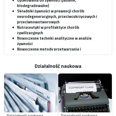
Opakowania do żywności (jadalne,
biodegradowalne)
Składniki żywności w prewencji chorób
neurodegeneracyjnych, przeciwcukrzycowych i
przeciwnowotworowych
Nutraceutyki w profilaktyce chorób
cywilizacyjnych
Nowoczesne techniki analityczne w analizie
żywności
Nowoczesne metody przetwarzania i
utrwalania żywności
Aktywność przeciwutleniająca i przeciwzapalna
Działalność naukowa
składników żywności
FUNKCJE ORGANIZACYJNE PEŁNIONE W PŁ:
Członek Rady Dyscypliny naukowej Technologia
Żywności i Żywienia
Opiekun praktyk Menedżer żywności i żywienia
Działalność naukowa
Działalność naukowa