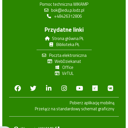
Pomoc techniczna WIKAMP
bok@edu.p.lodz.pl
+48426312806
Przydatne linki
Strona główna PŁ
Biblioteka PŁ
Poczta elektroniczna
WebDziekanat
Office
VirTUL
Facebook
Twitter
Linkedin
Instagram
Youtube
Researchga
VK.c
Pobierz aplikację mobilną
Przełącz na standardowy schemat graficzny