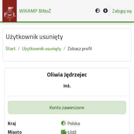
Przejdź do głównej zawartości
WIKAMP BiNoŻ
Zaloguj się
Użytkownik usunięty
Start
Użytkownik usunięty
Zobacz profil
Główne bloki treści
Oliwia Jędrzejec
inż.
Konto zawieszone
Kraj
Polska
Miasto
Łódź