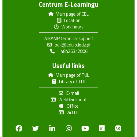
Centrum E-Learningu
Main page of CEL
Location
Work hours
WIKAMP technical support
bok@edu.p.lodz.pl
+48426312806
Useful links
Main page of TUL
Library of TUL
E-mail
WebDziekanat
Office
VirTUL
Facebook
Twitter
Linkedin
Instagram
Youtube
Researchga
VK.c