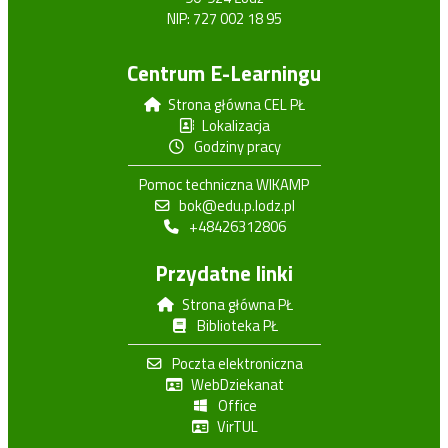
NIP: 727 002 18 95
Centrum E-Learningu
Strona główna CEL PŁ
Lokalizacja
Godziny pracy
Pomoc techniczna WIKAMP
bok@edu.p.lodz.pl
+48426312806
Przydatne linki
Strona główna PŁ
Biblioteka PŁ
Poczta elektroniczna
WebDziekanat
Office
VirTUL