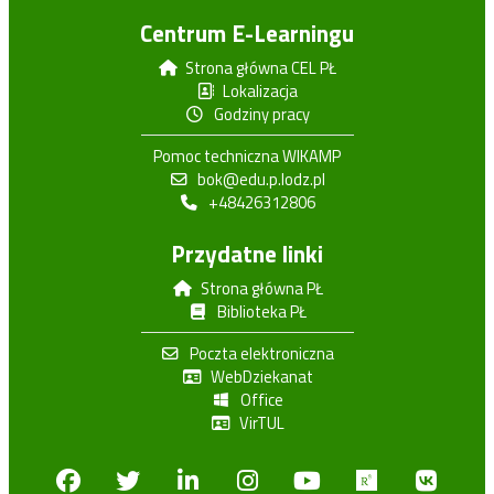
Centrum E-Learningu
Strona główna CEL PŁ
Lokalizacja
Godziny pracy
Pomoc techniczna WIKAMP
bok@edu.p.lodz.pl
+48426312806
Przydatne linki
Strona główna PŁ
Biblioteka PŁ
Poczta elektroniczna
WebDziekanat
Office
VirTUL
Facebook
Twitter
Linkedin
Instagram
Youtube
Researchga
VK.c