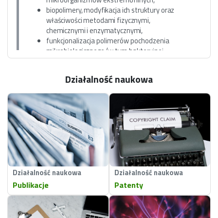
biopolimery, modyfikacja ich struktury oraz
właściwości metodami fizycznymi,
chemicznymi i enzymatycznymi,
funkcjonalizacja polimerów pochodzenia
mikrobiologicznego (w tym bakteryjnej
nanocelulozy), produkcja kompozytów o
potencjale aplikacyjnym w różnych gałęziach
Działalność naukowa
przemysłu i medycynie,
modelowanie i matematyczna
optymalizacja procesów
biotechnologicznych,
poszukiwanie nowych, unikatowych
substancji polimerowych pochodzenia
naturalnego, mogących
stanowić atrakcyjną i
konkurencyjną alternatywę dla powszechnie
stosowanych związków syntetyzowanych
Działalność naukowa
Działalność naukowa
chemicznie.
Publikacje
Patenty
UDZIAŁ W REALIZACJI PROJEKTÓW
BADAWCZYCH: