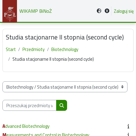
Przejdź do głównej zawartości
WIKAMP BiNoŻ
Zaloguj się
Studia stacjonarne II stopnia (second cycle)
Start
Przedmioty
Biotechnology
Studia stacjonarne II stopnia (second cycle)
Kategorie przedmiotów
Przeszukaj przedmioty wg nazwy, opisu lub prowadzącego
Przeszukaj przedmioty wg nazwy, opis
Advanced Biotechnology
Measurements and Control in Biotechnology