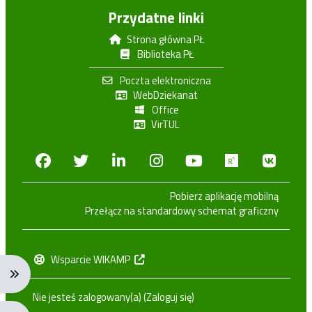
Przydatne linki
Strona główna PŁ
Biblioteka PŁ
Poczta elektroniczna
WebDziekanat
Office
VirTUL
Facebook
Twitter
Linkedin
Instagram
Youtube
Researchga
VK.c
Pobierz aplikację mobilną
Przełącz na standardowy schemat graficzny
Wsparcie WIKAMP
Rozwiń menu nawigacji: Ctrl + Alt + →
Nie jesteś zalogowany(a) (
Zaloguj się
)