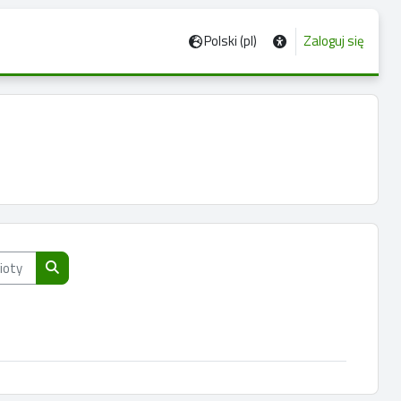
Polski ‎(pl)‎
Zaloguj się
ty wg nazwy, opisu lub prowadzącego
Przeszukaj przedmioty wg nazwy, opisu lub prowadzącego