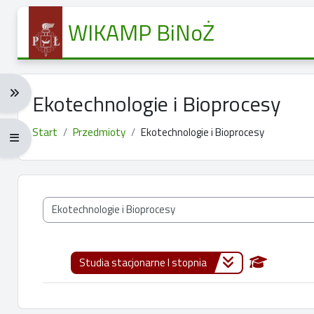
Przejdź do głównej zawartości
WIKAMP BiNoŻ
Rozwiń menu nawigacji: Ctrl + Alt + →
Ekotechnologie i Bioprocesy
Start
Przedmioty
Ekotechnologie i Bioprocesy
Rozwiń menu pełnoekranowe: Ctrl + Alt + f
Kategorie przedmiotów
Studia stacjonarne I stopnia