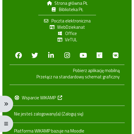
Strona główna PŁ
Biblioteka PŁ
Poczta elektroniczna
WebDziekanat
Office
VirTUL
Facebook
Twitter
Linkedin
Instagram
Youtube
Researchga
VK.c
Pobierz aplikację mobilną
Przełącz na standardowy schemat graficzny
Wsparcie WIKAMP
Rozwiń menu nawigacji: Ctrl + Alt + →
Nie jesteś zalogowany(a) (
Zaloguj się
)
Rozwiń menu pełnoekranowe: Ctrl + Alt + f
Platforma WIKAMP bazuje na
Moodle