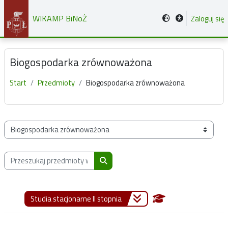
Przejdź do głównej zawartości
WIKAMP BiNoŻ
Zaloguj się
Biogospodarka zrównoważona
Start
Przedmioty
Biogospodarka zrównoważona
Kategorie przedmiotów
Przeszukaj przedmioty wg nazwy, opisu lub prowadzącego
Przeszukaj przedmioty wg nazwy, opis
Studia stacjonarne II stopnia